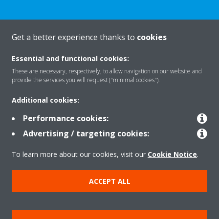
Get a better experience thanks to
cookies
Rreth nesh
Essential and functional cookies:
These are necessary, respectively, to allow navigation on our website and
provide the services you will request ("minimal cookies").
Zgjidhje
Additional cookies:
Performance cookies:
Kontakti
Advertising / targeting cookies:
To learn more about our cookies, visit our
Cookie Notice
.
Produktet
ACCEPT ALL
Njoftim ligjor
Njoftim për kukit