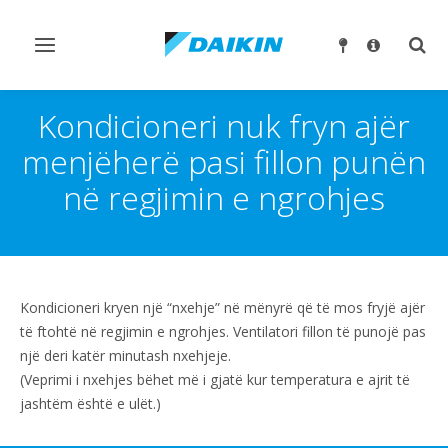
Ndrysho
Ndry
navigimin
kërk
Kondicioneri nuk fryn ajër
menjëherë pasi fillon punën
në regjimin e ngrohjes
Kondicioneri kryen një “nxehje” në mënyrë që të mos fryjë ajër
të ftohtë në regjimin e ngrohjes. Ventilatori fillon të punojë pas
një deri katër minutash nxehjeje.
(Veprimi i nxehjes bëhet më i gjatë kur temperatura e ajrit të
jashtëm është e ulët.)