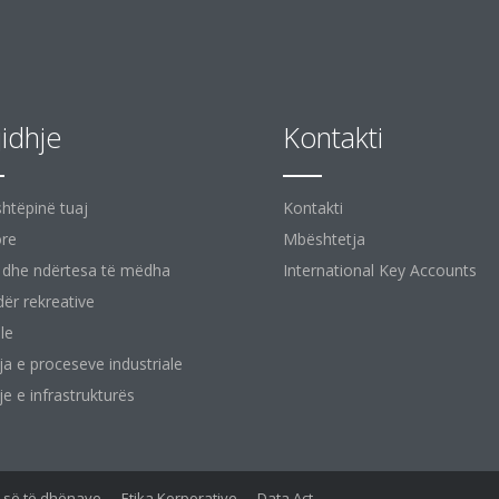
jidhje
Kontakti
shtëpinë tuaj
Kontakti
ore
Mbështetja
 dhe ndërtesa të mëdha
International Key Accounts
ër rekreative
le
ja e proceseve industriale
je e infrastrukturës
së së të dhënave
Etika Korporative
Data Act