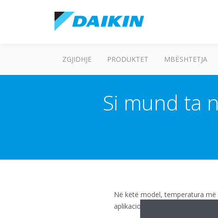
ZGJIDHJE
PRODUKTET
MBËSHTETJA
Si mund ta n
Në këtë model, temperatura më 
aplikacionin për smartphone) ësh