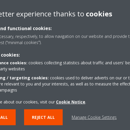
etter experience thanks to
cookies
and functional cookies:
essary, respectively, to allow navigation on our website and provide t
est ("minimal cookies").
 cookies:
nce cookies:
cookies collecting statistics about traffic and users' b
party websites
ing / targeting cookies:
cookies used to deliver adverts on our or t
 relevant to you and your interests, as well as to measure the effec
campaigns
e about our cookies, visit our
Cookie Notice
.
 ALL
REJECT ALL
Manage Cookie Settings