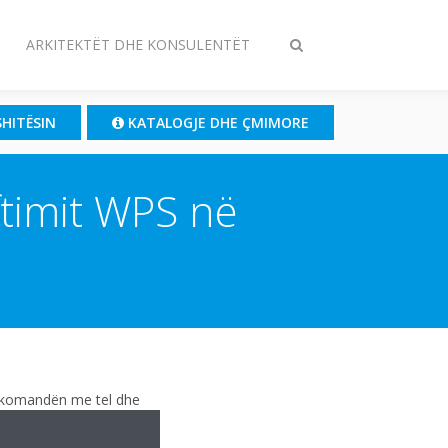
ARKITEKTËT DHE KONSULENTËT
Ndrysho
kërkimin
SHITËSIN
KATALOGJE DHE ÇMIMORE
ftimit WPS në
lekomandën me tel dhe