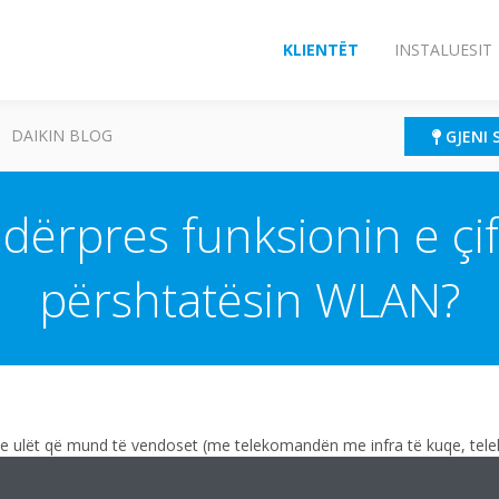
KLIENTËT
INSTALUESIT
DAIKIN BLOG
GJENI 
dërpres funksionin e çi
përshtatësin WLAN?
e ulët që mund të vendoset (me telekomandën me infra të kuqe, te
të 14°C.