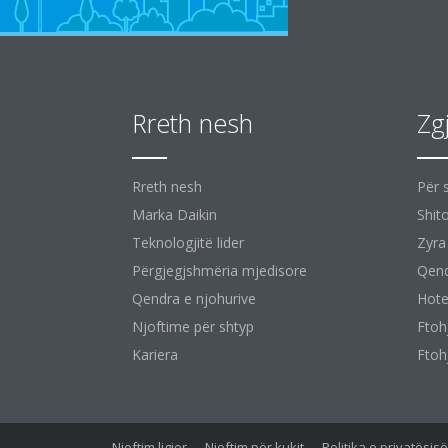
Rreth nesh
Zg
Rreth nesh
Për 
Marka Daikin
Shit
Teknologjitë lider
Zyra
Përgjegjshmëria mjedisore
Qend
Qendra e njohurive
Hote
Njoftime për shtyp
Ftoh
Kariera
Ftoh
Njoftim ligjor
Njoftim për kukit
Politika e privatësi