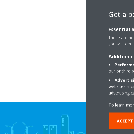
Get a b
Essential 
These are nec
you will requ
Additional
Performa
our or third 
Advertis
websites more
advertising 
To learn mor
ACCEPT