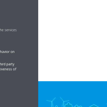
he services
ehavior on
hird party
tiveness of