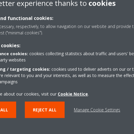
etter experience thanks to
cookies
 portëkalimi i rrjetit ndalon komunikimin me ndërfaqen e përdoruesit. 
abimi. Kur portëkalimi i rrjetit është plotësisht i përditësuar, komuni
sit.
and functional cookies:
essary, respectively, to allow navigation on our website and provide t
est ("minimal cookies").
të shfaqet përkohësisht në ndërfaqen e përdoruesit.
 cookies:
nce cookies:
cookies collecting statistics about traffic and users' b
të shfaqet përkohësisht në ndërfaqen e përdoruesit.
party websites
ing / targeting cookies:
cookies used to deliver adverts on our or t
 relevant to you and your interests, as well as to measure the effec
campaigns
e about our cookies, visit our
Cookie Notice
.
 ALL
REJECT ALL
Manage Cookie Settings