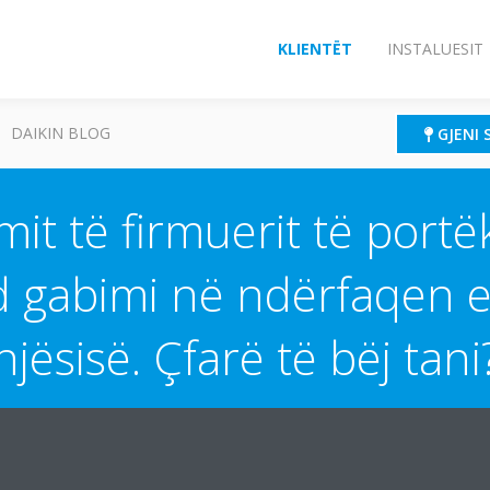
KLIENTËT
INSTALUESIT
DAIKIN BLOG
GJENI 
it të firmuerit të portëka
d gabimi në ndërfaqen e
njësisë. Çfarë të bëj tani