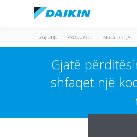
ZGJIDHJE
PRODUKTET
MBËSHTETJA
Gjatë përditësim
shfaqet një ko