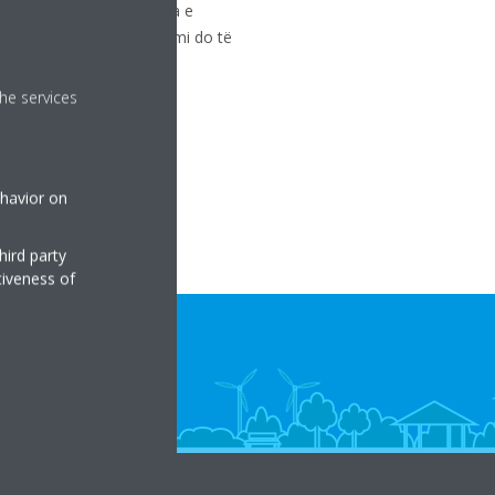
Si efekt anësor, ndërfaqja e
kimi do të rinisë dhe gabimi do të
he services
ehavior on
hird party
tiveness of