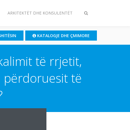
ARKITEKTËT DHE KONSULENTËT
Ndrysho
kërkimin
SHITËSIN
KATALOGJE DHE ÇMIMORE
limit të rrjetit,
 përdoruesit të
?