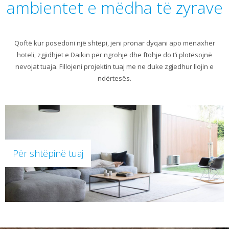
ambientet e mëdha të zyrave
Qoftë kur posedoni një shtëpi, jeni pronar dyqani apo menaxher
hoteli, zgjidhjet e Daikin për ngrohje dhe ftohje do t’i plotësojnë
nevojat tuaja. Fillojeni projektin tuaj me ne duke zgjedhur llojin e
ndërtesës.
Për shtëpinë tuaj