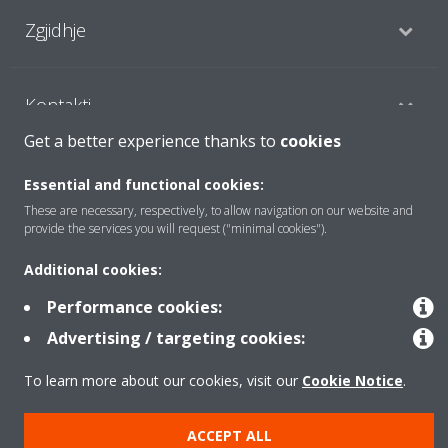
Zgjidhje
Kontakti
Get a better experience thanks to
cookies
Produktet
Essential and functional cookies:
These are necessary, respectively, to allow navigation on our website and
provide the services you will request ("minimal cookies").
Njoftim ligjor
Njoftim për kukit
Additional cookies:
Politika e privatësisë së të dhënave
Etika Korporative
Data Act
Performance cookies:
Advertising / targeting cookies:
To learn more about our cookies, visit our
Cookie Notice
.
ACCEPT ALL