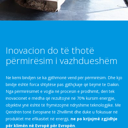
Inovacion do të thotë
përmirësim i vazhdueshëm
Ne kemi bindjen se ka gjithmonë vend për përmirësim. Dhe kjo
bindje është forca shtytëse pas gjithçkaje që bëjmë te Daikin.
Nga përmirësimet e vogla në procesin e prodhimit, deri tek
inovacionet e mëdha që rezultojnë në 70% kursim energjie,
objektivi ynë është të frymëzojmë ndryshime teknologjike. Me
Qendrën tonë Evropiane të Zhvillimit dhe duke u fokusuar në
produktet me efikasitet në energji,
ne po krijojmë zgjidhje
për klimën në Evropë për Evropën
.