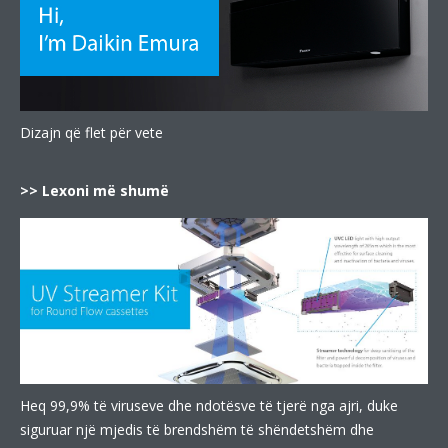
Dizajn që flet për vete
>> Lexoni më shumë
Heq 99,9% të viruseve dhe ndotësve të tjerë nga ajri, duke
siguruar një mjedis të brendshëm të shëndetshëm dhe