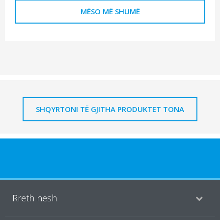
MËSO MË SHUMË
SHQYRTONI TË GJITHA PRODUKTET TONA
Rreth nesh