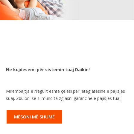
Ne kujdesemi për sistemin tuaj Daikin!
Mirëmbajtja e rregullt është çelësi për jetëgjatësinë e pajisjes
suaj. Zbuloni se si mund ta zgjasni garancinë e pajisjes tuaj.
MËSONI MË SHUMË