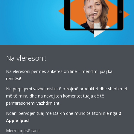
Na vlerësoni!
Na vlerësoni përmes anketës on-line – mendimi juaj ka
rëndësi!
Ne përpiqemi vazhdimisht të ofrojmë produktet dhe shërbimet
më të mira, dhe na nevojiten komentet tuaja që të
përmirësohemi vazhdimisht.
Ndani përvojën tuaj me Daikin dhe mund të fitoni një nga
2
Apple Ipad
!
Merrni pjesë tani!