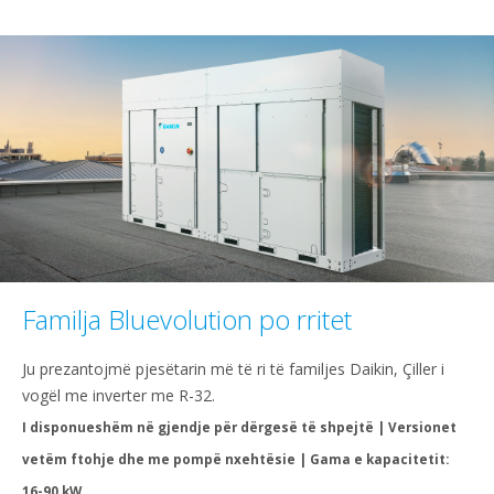
Familja Bluevolution po rritet
Ju prezantojmë pjesëtarin më të ri të familjes Daikin, Çiller i
vogël me inverter me R-32.
I disponueshëm në gjendje për dërgesë të shpejtë | Versionet
vetëm ftohje dhe me pompë nxehtësie | Gama e kapacitetit:
16-90 kW