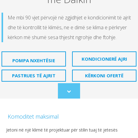
Me mbi 90 vjet përvojë në zgjidhjet e kondicionimit të ajrit
dhe të kontrollit të klimës, ne e dimë se klima e përkryer
kërkon më shumë sesa thjesht ngrohje dhe ftohje.
KONDICIONERË AJRI
POMPA NXEHTËSIE
PASTRUES TË AJRIT
KËRKONI OFERTË
Scroll
to
content
Komoditet maksimal
Jetoni në një klimë të projektuar për stilin tuaj të jetesës